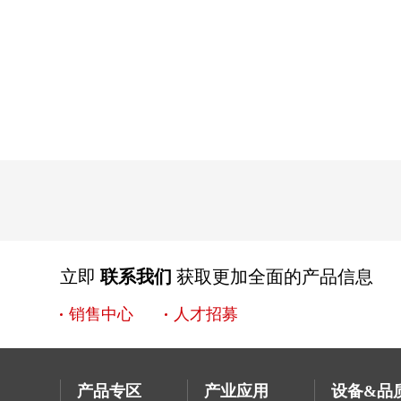
立即
联系我们
获取更加全面的产品信息
销售中心
人才招募
产品专区
产业应用
设备&品