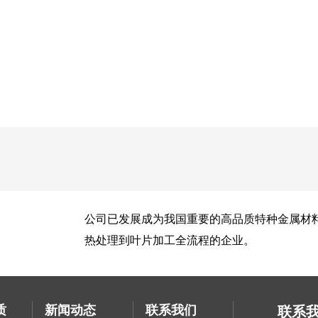
公司已发展成为我国重要的高品质特种金属材
热处理到叶片加工全流程的企业。
质
新闻动态
联系我们
联系