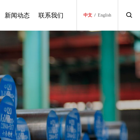
新闻动态
联系我们
中文
/
English