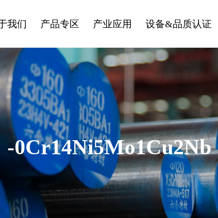
于我们
产品专区
产业应用
设备&品质认证
-0Cr14Ni5Mo1Cu2Nb