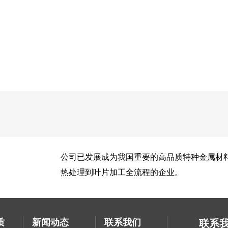
公司已发展成为我国重要的高品质特种金属材
热处理到叶片加工全流程的企业。
质
新闻动态
联系我们
联系