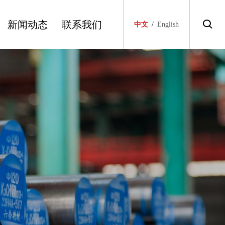
新闻动态
联系我们
中文
/
English