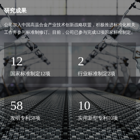
研究成果
公司加入中国高温合金产业技术创新战略联盟，积极推进标准化相关
工作并参与标准制修订。目前，公司已参与完成12项国家标准制定。
12
2
国家标准制定12项
行业标准制定2项
58
10
发明专利58项
实用新型专利10项