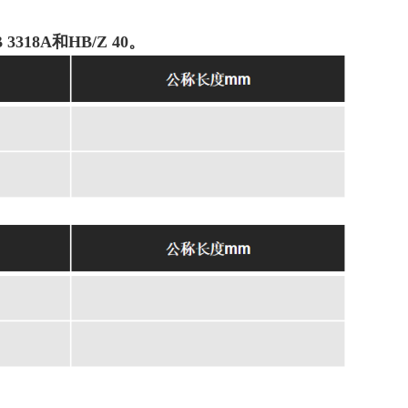
B 3318A和HB/Z
40。