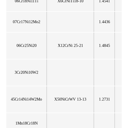
06Cr18Ni11Ti
X6CrNiTi18-10
1.4541
3
07Cr17Ni12Mo2
1.4436
3
06Cr25Ni20
X12CrNi 25-21
1.4845
3
3Cr20Ni10W2
45Cr14Ni14W2Mo
X50NiCrWV 13-13
1.2731
1Mn18Cr18N