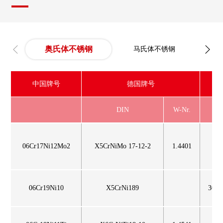
奥氏体不锈钢
马氏体不锈钢
沉
中国牌号
德国牌号
DIN
W-Nr.
A
06Cr17Ni12Mo2
X5CrNiMo 17-12-2
1.4401
3
06Cr19Ni10
X5CrNi189
304