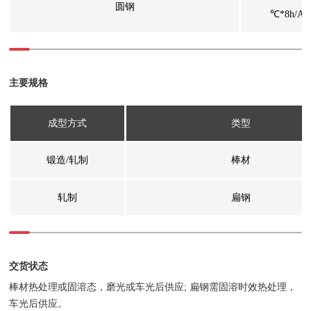
圆钢
℃*8h/AC
主要规格
成型方式
类型
锻造/轧制
棒材
轧制
扁钢
交货状态
棒材热处理或固溶态，磨光或车光后供应; 扁钢需固溶时效热处理，
车光后供应。