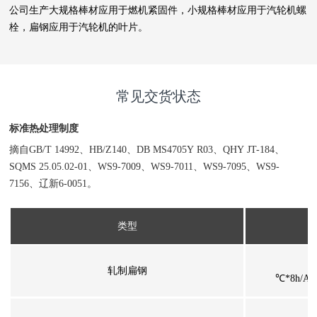
公司生产大规格棒材应用于燃机紧固件，小规格棒材应用于汽轮机螺
栓，扁钢应用于汽轮机的叶片。
常见交货状态
标准热处理制度
摘自GB/T 14992、HB/Z140、DB MS4705Y R03、QHY JT-184、
SQMS 25.05.02-01、WS9-7009、WS9-7011、WS9-7095、WS9-
7156、辽新6-0051。
类型
轧制扁钢
℃*8h/AC