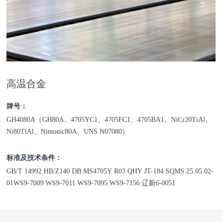
高温合金
牌号：
GH4080A（GH80A、4705YC1、4705FC1、4705BA1、NiCr20TiAl、
Ni80TiAl、Nimonic80A、UNS N07080）
标准及技术条件：
GB/T 14992 HB/Z140 DB MS4705Y R03 QHY JT-184 SQMS 25.05.02-
01WS9-7009 WS9-7011 WS9-7095 WS9-7156 辽新6-0051