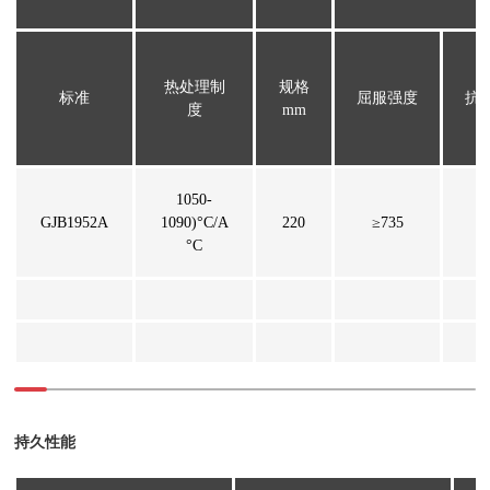
热处理制
规格
标准
屈服强度
抗
度
mm
1050-
GJB1952A
1090)°C/A
220
≥735
°C
持久性能